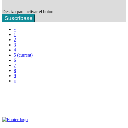
Desliza para activar el botón
Suscríbase
«
1
2
3
4
5
(current)
6
7
8
9
»