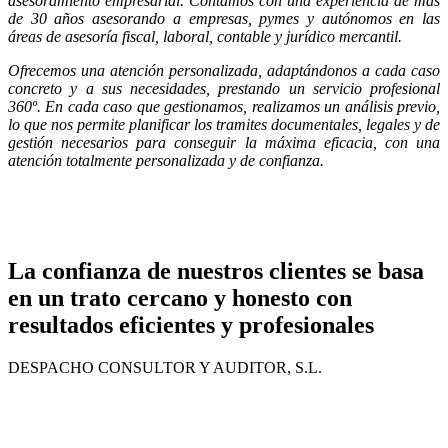
asesoramiento empresarial. Contamos con una experiencia de más
Confianza y experiencia para empresas, pymes y autónomos.
de 30 años asesorando a empresas, pymes y autónomos en las
áreas de asesoría fiscal, laboral, contable y jurídico mercantil.
Ofrecemos una atención personalizada, adaptándonos a cada caso
concreto y a sus necesidades, prestando un servicio profesional
Asesoramiento 360º, soluciones personalizadas, resultados
360º. En cada caso que gestionamos, realizamos un análisis previo,
efectivos
lo que nos permite planificar los tramites documentales, legales y de
gestión necesarios para conseguir la máxima eficacia, con una
atención totalmente personalizada y de confianza.
Tu aliado estratégico en fiscal, laboral, contable y jurídico
mercantil.
La confianza de nuestros clientes se basa
en un trato cercano y honesto con
resultados eficientes y profesionales
DESPACHO CONSULTOR Y AUDITOR, S.L.