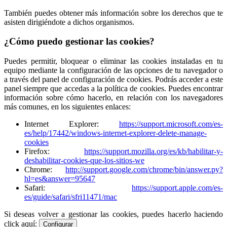
También puedes obtener más información sobre los derechos que te
asisten dirigiéndote a dichos organismos.
¿Cómo puedo gestionar las cookies?
Puedes permitir, bloquear o eliminar las cookies instaladas en tu
equipo mediante la configuración de las opciones de tu navegador o
a través del panel de configuración de cookies. Podrás acceder a este
panel siempre que accedas a la política de cookies. Puedes encontrar
información sobre cómo hacerlo, en relación con los navegadores
más comunes, en los siguientes enlaces:
Internet Explorer:
https://support.microsoft.com/es-
es/help/17442/windows-internet-explorer-delete-manage-
cookies
Firefox:
https://support.mozilla.org/es/kb/habilitar-y-
deshabilitar-cookies-que-los-sitios-we
Chrome:
http://support.google.com/chrome/bin/answer.py?
hl=es&answer=95647
Safari:
https://support.apple.com/es-
es/guide/safari/sfri11471/mac
Si deseas volver a gestionar las cookies, puedes hacerlo haciendo
click aquí:
Configurar