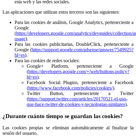
esta web y las redes sociales.
Las aplicaciones que utilizan estos terceros son las siguientes:
Para las cookies de análisis, Google Analytics, perteneciente a
Google
(
https://developers.google.com/analytics/devguides/collection/an
usage
).
Para las cookies publicitarias, DoubleClick, perteneciente a
Google (
https://support.google.com/adsense/answer/7549925?
hl=es
).
Para las cookies de redes sociales:
Google+ Platform, perteneciente a Google
(
https://developers.google.com/+/web/buttons-policy?
hl=es
).
Facebook Social Plugins, perteneciente a Facebook
(
https://www.facebook.com/policies/cookies/
).
Twitter Button, perteneciente a Twitter
(
https://support.twitter.com/articles/20170521-el-uso-
que-hace-twitter-de-cookies-y-tecnologias-similares
).
¿Durante cuánto tiempo se guardan las cookies?
Las cookies propias se eliminan automáticamente al finalizar la
sesión del usuario.