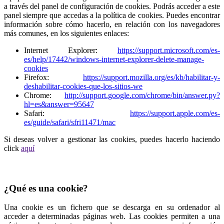
a través del panel de configuración de cookies. Podrás acceder a este
panel siempre que accedas a la política de cookies. Puedes encontrar
información sobre cómo hacerlo, en relación con los navegadores
más comunes, en los siguientes enlaces:
Internet Explorer:
https://support.microsoft.com/es-
es/help/17442/windows-internet-explorer-delete-manage-
cookies
Firefox:
https://support.mozilla.org/es/kb/habilitar-y-
deshabilitar-cookies-que-los-sitios-we
Chrome:
http://support.google.com/chrome/bin/answer.py?
hl=es&answer=95647
Safari:
https://support.apple.com/es-
es/guide/safari/sfri11471/mac
Si deseas volver a gestionar las cookies, puedes hacerlo haciendo
click
aquí
¿Qué es una cookie?
Una cookie es un fichero que se descarga en su ordenador al
acceder a determinadas páginas web. Las cookies permiten a una