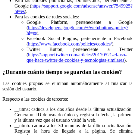
Para las cookies publicitarias, DoubleClick, perteneciente a
Google (
https://support.google.com/adsense/answer/7549925?
hl=es
).
Para las cookies de redes sociales:
Google+ Platform, perteneciente a Google
(
https://developers.google.com/+/web/buttons-policy?
hl=es
).
Facebook Social Plugins, perteneciente a Facebook
(
https://www.facebook.com/policies/cookies/
).
Twitter Button, perteneciente a Twitter
(
https://support.twitter.com/articles/20170521-el-uso-
que-hace-twitter-de-cookies-y-tecnologias-similares
).
¿Durante cuánto tiempo se guardan las cookies?
Las cookies propias se eliminan automáticamente al finalizar la
sesión del usuario.
Respecto a las cookies de terceros:
__utma: caduca a los dos años desde la última actualización.
Genera un ID de usuario único y registra la fecha, la primera
y la última vez que el usuario visitó la web.
__utmb: caduca a los 30 minutos de la última actualización.
Registra la hora de llegada a la página. Se elimina